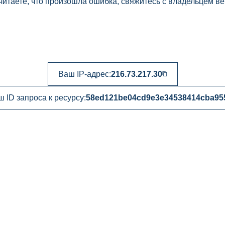
читаете, что произошла ошибка, свяжитесь с владельцем ве
Ваш IP-адрес:
216.73.217.30
 ID запроса к ресурсу:
58ed121be04cd9e3e34538414cba95