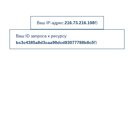
Ваш IP-адрес:
216.73.216.108
Ваш ID запроса к ресурсу:
bc3c4385a8d3caa98dcd83077788b8c5