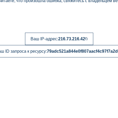
читаете, что произошла ошибка, свяжитесь с владельцем ве
Ваш IP-адрес:
216.73.216.42
ш ID запроса к ресурсу:
79adc521a844e0f807aacf4c97f7a2d