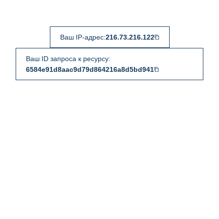
Ваш IP-адрес:
216.73.216.122
Ваш ID запроса к ресурсу:
6584e91d8aac9d79d864216a8d5bd941