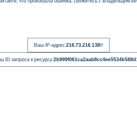
читаете, что произошла ошибка, свяжитесь с владельцем ве
Ваш IP-адрес:
216.73.216.138
ш ID запроса к ресурсу:
2b999f061ca2aab8cc4ee5534b588d