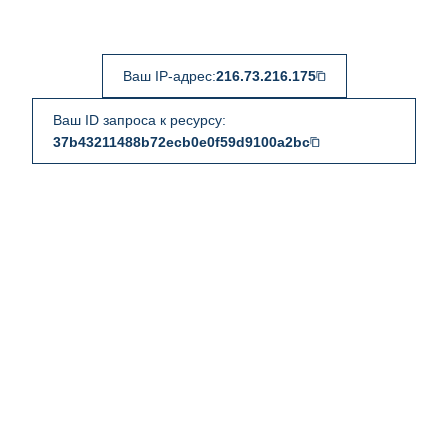
Ваш IP-адрес:
216.73.216.175
Ваш ID запроса к ресурсу:
37b43211488b72ecb0e0f59d9100a2bc