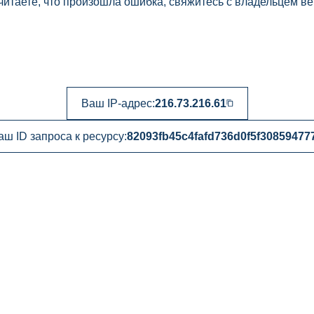
читаете, что произошла ошибка, свяжитесь с владельцем ве
Ваш IP-адрес:
216.73.216.61
аш ID запроса к ресурсу:
82093fb45c4fafd736d0f5f30859477