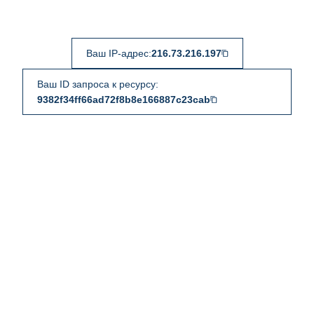
Ваш IP-адрес:
216.73.216.197
Ваш ID запроса к ресурсу:
9382f34ff66ad72f8b8e166887c23cab