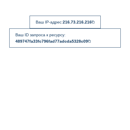
Ваш IP-адрес:
216.73.216.216
Ваш ID запроса к ресурсу:
489747fa33fc796fad77adcda5328c09