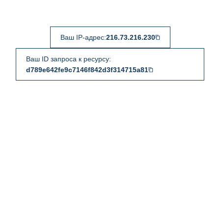
Ваш IP-адрес:
216.73.216.230
Ваш ID запроса к ресурсу:
d789e642fe9c7146f842d3f314715a81