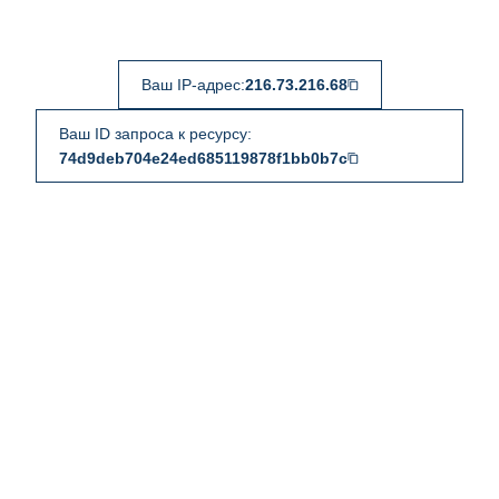
Ваш IP-адрес:
216.73.216.68
Ваш ID запроса к ресурсу:
74d9deb704e24ed685119878f1bb0b7c