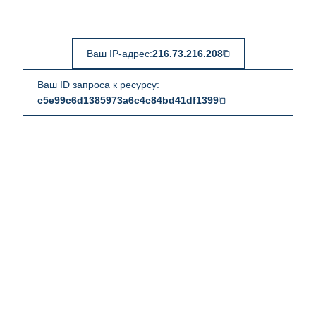
Ваш IP-адрес:
216.73.216.208
Ваш ID запроса к ресурсу:
c5e99c6d1385973a6c4c84bd41df1399