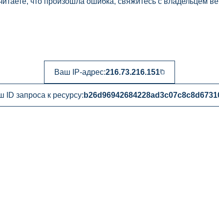
читаете, что произошла ошибка, свяжитесь с владельцем ве
Ваш IP-адрес:
216.73.216.151
 ID запроса к ресурсу:
b26d96942684228ad3c07c8c8d6731