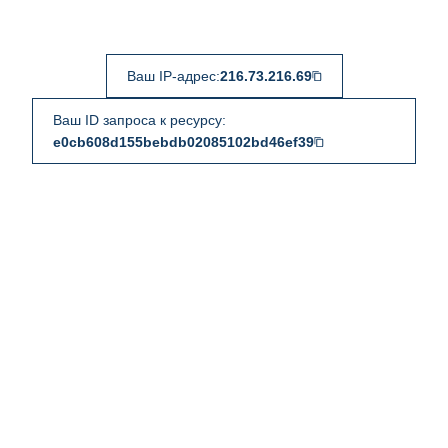
Ваш IP-адрес:
216.73.216.69
Ваш ID запроса к ресурсу:
e0cb608d155bebdb02085102bd46ef39