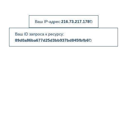
Ваш IP-адрес:
216.73.217.178
Ваш ID запроса к ресурсу:
89d0a86ba677d25d3bb937bd845fbfb6