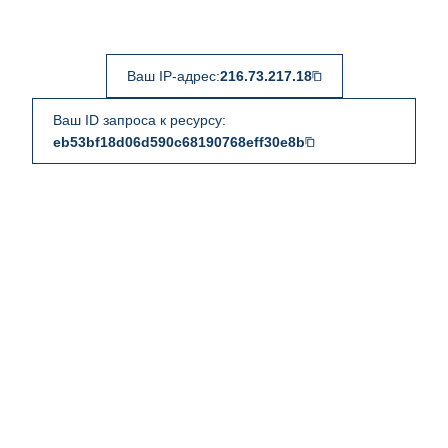
Ваш IP-адрес:
216.73.217.18
Ваш ID запроса к ресурсу:
eb53bf18d06d590c68190768eff30e8b