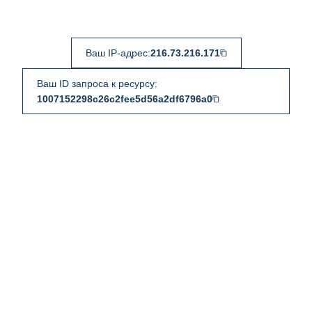
Ваш IP-адрес:
216.73.216.171
Ваш ID запроса к ресурсу:
1007152298c26c2fee5d56a2df6796a0