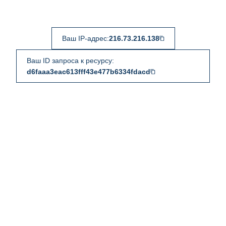
Ваш IP-адрес:
216.73.216.138
Ваш ID запроса к ресурсу:
d6faaa3eac613fff43e477b6334fdacd