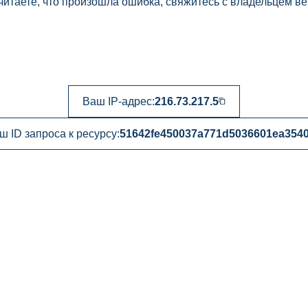
читаете, что произошла ошибка, свяжитесь с владельцем ве
Ваш IP-адрес:
216.73.217.5
ш ID запроса к ресурсу:
51642fe450037a771d5036601ea354