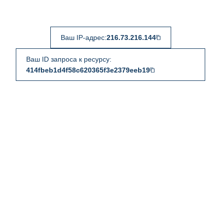
Ваш IP-адрес:
216.73.216.144
Ваш ID запроса к ресурсу:
414fbeb1d4f58c620365f3e2379eeb19