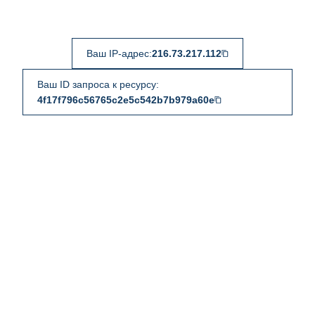
Ваш IP-адрес:
216.73.217.112
Ваш ID запроса к ресурсу:
4f17f796c56765c2e5c542b7b979a60e