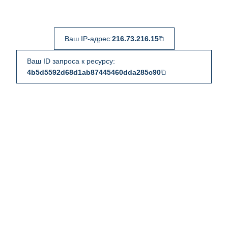
Ваш IP-адрес:
216.73.216.15
Ваш ID запроса к ресурсу:
4b5d5592d68d1ab87445460dda285c90