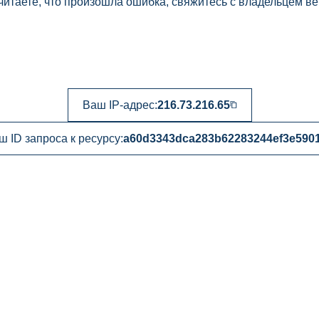
читаете, что произошла ошибка, свяжитесь с владельцем ве
Ваш IP-адрес:
216.73.216.65
ш ID запроса к ресурсу:
a60d3343dca283b62283244ef3e590