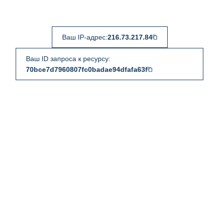
Ваш IP-адрес:
216.73.217.84
Ваш ID запроса к ресурсу:
70bce7d7960807fc0badae94dfafa63f