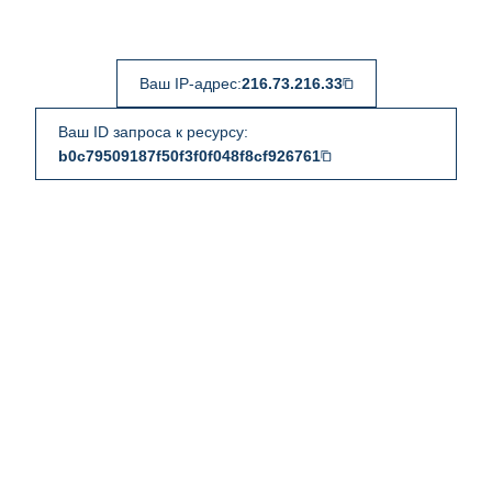
Ваш IP-адрес:
216.73.216.33
Ваш ID запроса к ресурсу:
b0c79509187f50f3f0f048f8cf926761