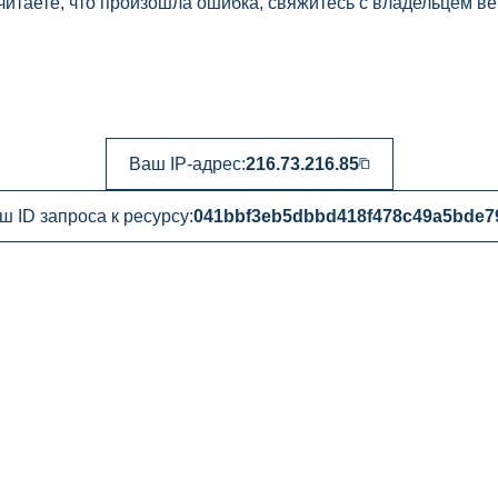
читаете, что произошла ошибка, свяжитесь с владельцем ве
Ваш IP-адрес:
216.73.216.85
ш ID запроса к ресурсу:
041bbf3eb5dbbd418f478c49a5bde7