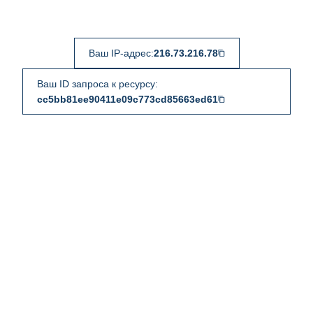
Ваш IP-адрес:
216.73.216.78
Ваш ID запроса к ресурсу:
cc5bb81ee90411e09c773cd85663ed61