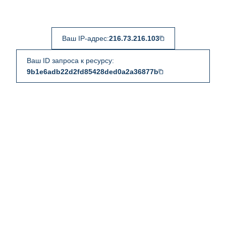
Ваш IP-адрес:
216.73.216.103
Ваш ID запроса к ресурсу:
9b1e6adb22d2fd85428ded0a2a36877b