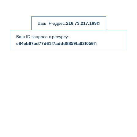
Ваш IP-адрес:
216.73.217.169
Ваш ID запроса к ресурсу:
c84cb67ad77d61f7addd8859fa93f056