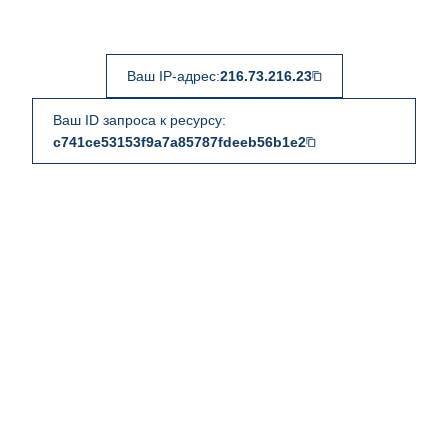
Ваш IP-адрес:
216.73.216.23
Ваш ID запроса к ресурсу:
c741ce53153f9a7a85787fdeeb56b1e2