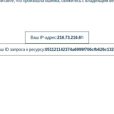
читаете, что произошла ошибка, свяжитесь с владельцем ве
Ваш IP-адрес:
216.73.216.6
ш ID запроса к ресурсу:
051121142374a6999f706cfb626c132