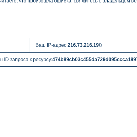
читаете, что произошла ошибка, свяжитесь с владельцем ве
Ваш IP-адрес:
216.73.216.19
 ID запроса к ресурсу:
474b89cb03c455da729d095ccca189