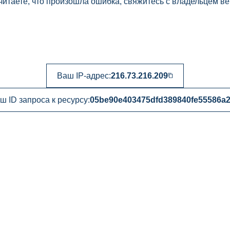
читаете, что произошла ошибка, свяжитесь с владельцем ве
Ваш IP-адрес:
216.73.216.209
ш ID запроса к ресурсу:
05be90e403475dfd389840fe55586a