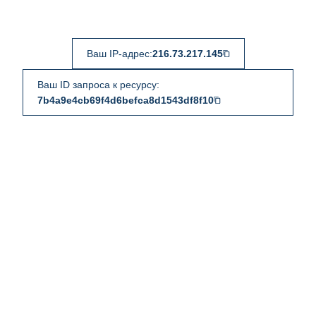
Ваш IP-адрес:
216.73.217.145
Ваш ID запроса к ресурсу:
7b4a9e4cb69f4d6befca8d1543df8f10