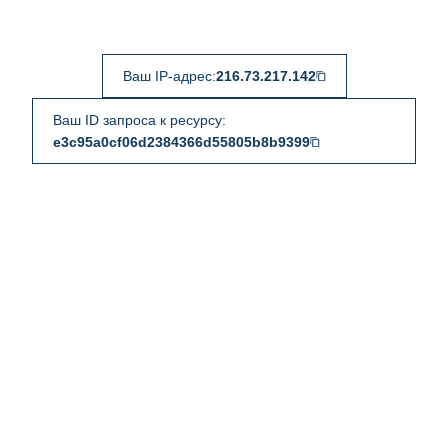
Ваш IP-адрес:
216.73.217.142
Ваш ID запроса к ресурсу:
e3c95a0cf06d2384366d55805b8b9399