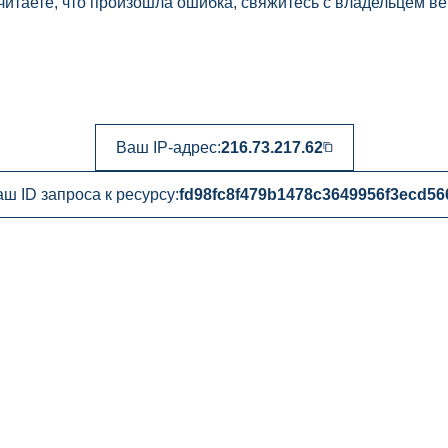
читаете, что произошла ошибка, свяжитесь с владельцем ве
Ваш IP-адрес:
216.73.217.62
ш ID запроса к ресурсу:
fd98fc8f479b1478c3649956f3ecd56