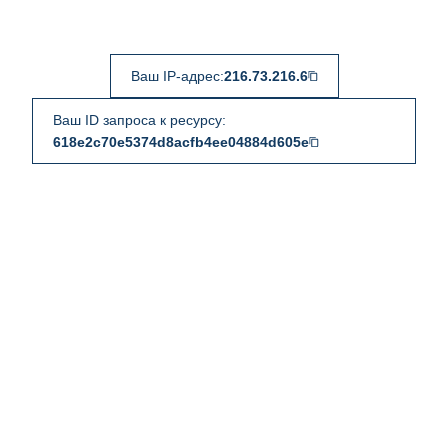
Ваш IP-адрес:
216.73.216.6
Ваш ID запроса к ресурсу:
618e2c70e5374d8acfb4ee04884d605e