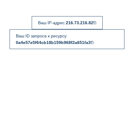
Ваш IP-адрес:
216.73.216.82
Ваш ID запроса к ресурсу:
0a4e57e5f64cb18b159b968f2a651fa3