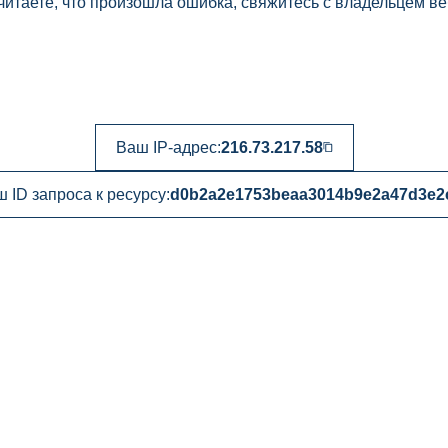
читаете, что произошла ошибка, свяжитесь с владельцем ве
Ваш IP-адрес:
216.73.217.58
 ID запроса к ресурсу:
d0b2a2e1753beaa3014b9e2a47d3e2