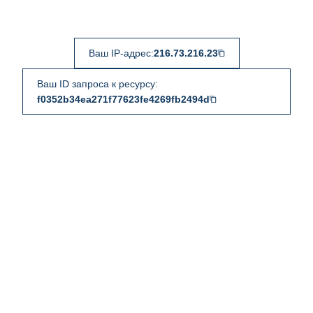
Ваш IP-адрес:
216.73.216.23
Ваш ID запроса к ресурсу:
f0352b34ea271f77623fe4269fb2494d