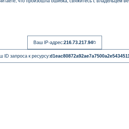
читаете, что произошла ошибка, свяжитесь с владельцем ве
Ваш IP-адрес:
216.73.217.94
ш ID запроса к ресурсу:
d1eac80872a92ae7a7500a2e543451