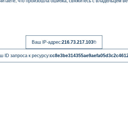
читаете, что произошла ошибка, свяжитесь с владельцем ве
Ваш IP-адрес:
216.73.217.103
ш ID запроса к ресурсу:
cc8e3be314355ae9aefa05d3c2c461