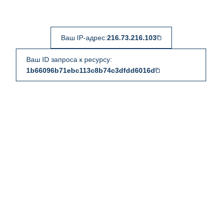
Ваш IP-адрес:
216.73.216.103
Ваш ID запроса к ресурсу:
1b66096b71ebc113c8b74c3dfdd6016d