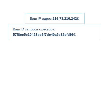
Ваш IP-адрес:
216.73.216.242
Ваш ID запроса к ресурсу:
57f8ee5e10423be6f7dc40a5e32efd99