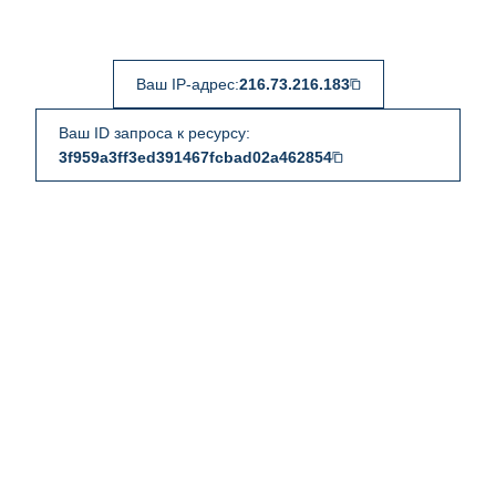
Ваш IP-адрес:
216.73.216.183
Ваш ID запроса к ресурсу:
3f959a3ff3ed391467fcbad02a462854