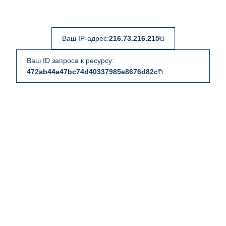
Ваш IP-адрес:
216.73.216.215
Ваш ID запроса к ресурсу:
472ab44a47bc74d40337985e8676d82c