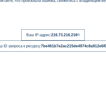
читаете, что произошла ошибка, свяжитесь с владельцем ве
Ваш IP-адрес:
216.73.216.216
ш ID запроса к ресурсу:
7be461b7e2ac215de4974c8a912e6f