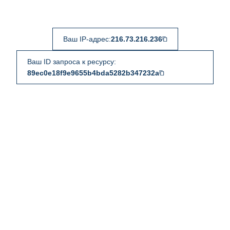
Ваш IP-адрес:
216.73.216.236
Ваш ID запроса к ресурсу:
89ec0e18f9e9655b4bda5282b347232a