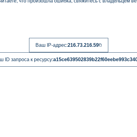
читаете, что произошла ошибка, свяжитесь с владельцем ве
Ваш IP-адрес:
216.73.216.59
ш ID запроса к ресурсу:
a15ce639502839b22f60eebe993c34