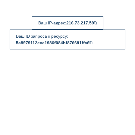
Ваш IP-адрес:
216.73.217.59
Ваш ID запроса к ресурсу:
5a8979112ece1986f084bf876691ffc6